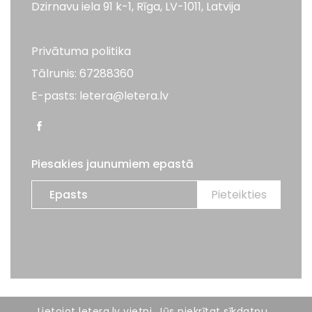
Dzirnavu iela 91 k-1, Rīga, LV-1011, Latvija
Privātuma politika
Tālrunis: 67288360
E-pasts: letera@letera.lv
Piesakies jaunumiem epastā
Visas tiesības aizsargātas. LETERA 2026
Lietojot letera.lv vietni, Jūs piekrītat sīkdatņu