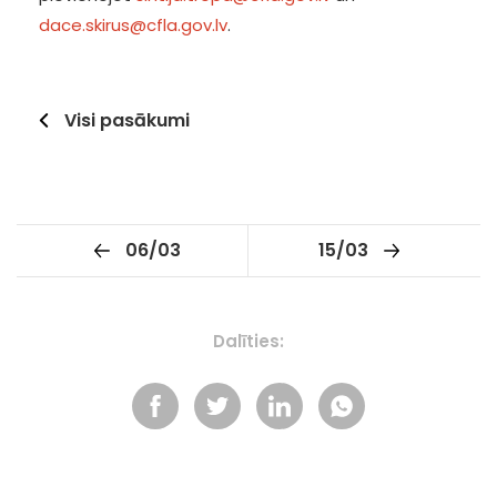
dace.skirus@cfla.gov.lv
.
Visi pasākumi
06/03
15/03
Dalīties: