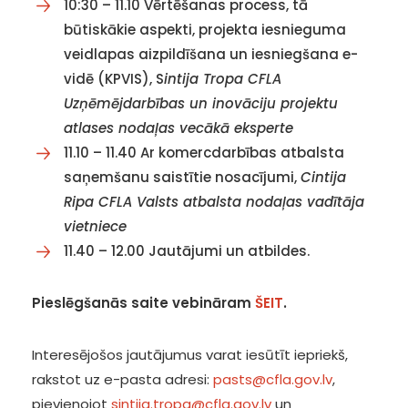
10:30 – 11.10 Vērtēšanas process, tā
būtiskākie aspekti, projekta iesnieguma
veidlapas aizpildīšana un iesniegšana e-
vidē (KPVIS), S
intija Tropa CFLA
Uzņēmējdarbības un inovāciju projektu
atlases nodaļas vecākā eksperte
11.10 – 11.40 Ar komercdarbības atbalsta
saņemšanu saistītie nosacījumi,
Cintija
Ripa CFLA Valsts atbalsta nodaļas vadītāja
vietniece
11.40 – 12.00 Jautājumi un atbildes.
Pieslēgšanās saite vebināram
ŠEIT
.
Interesējošos jautājumus varat iesūtīt iepriekš,
rakstot uz e-pasta adresi:
pasts@cfla.gov.lv
,
pievienojot
sintija.tropa@cfla.gov.lv
un