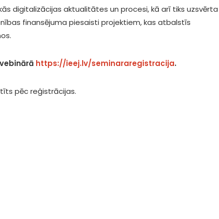
s digitalizācijas aktualitātes un procesi, kā arī tiks uzsvērta
ības finansējuma piesaisti projektiem, kas atbalstīs
mos.
 vebinārā
https://ieej.lv/seminararegistracija
.
tīts pēc reģistrācijas.