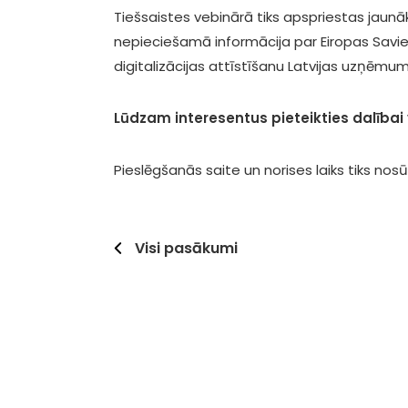
Tiešsaistes vebinārā tiks apspriestas jaunākā
nepieciešamā informācija par Eiropas Savien
digitalizācijas attīstīšanu Latvijas uzņēmu
Lūdzam interesentus pieteikties dalībai
Pieslēgšanās saite un norises laiks tiks nosū
Visi pasākumi