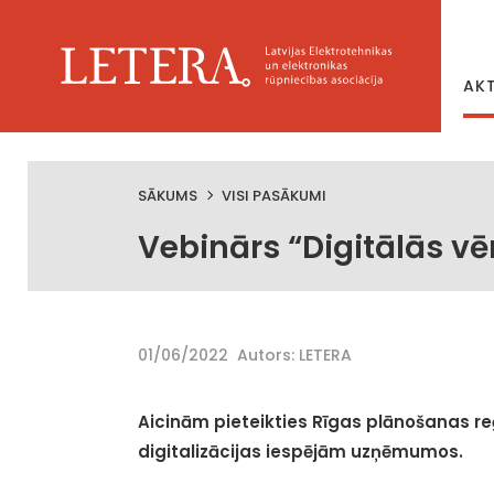
AK
SĀKUMS
VISI PASĀKUMI
Vebinārs “Digitālās vē
01/06/2022
Autors: LETERA
Aicinām pieteikties Rīgas plānošanas re
digitalizācijas iespējām uzņēmumos.