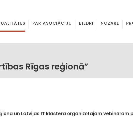
TUALITĀTES
PAR ASOCIĀCIJU
BIEDRI
NOZARE
PR
rtības Rīgas reģionā”
ģiona un Latvijas IT klastera organizētajam vebināram 