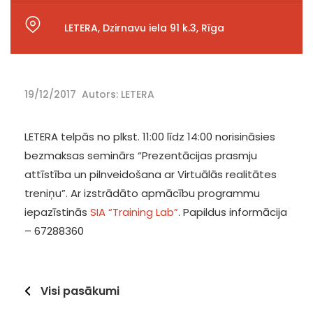
LETERA, Dzirnavu iela 91 k.3, Rīga
19/12/2017
Autors: LETERA
LETERA telpās no plkst. 11:00 līdz 14:00 norisināsies
bezmaksas seminārs “Prezentācijas prasmju
attīstība un pilnveidošana ar Virtuālās realitātes
treniņu”. Ar izstrādāto apmācību programmu
iepazīstinās
SIA “Training Lab”
. Papildus informācija
– 67288360
Visi pasākumi