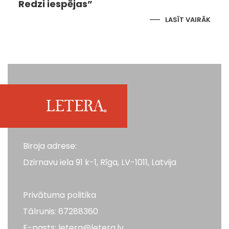
Redzi iespējas”
LASĪT VAIRĀK
Biroja adrese:
Dzirnavu iela 91 k-1, Rīga, LV-1011, Latvija
Privātuma politika
Tālrunis: 67288360
E-pasts: letera@letera.lv