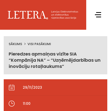
SĀKUMS
VISI PASĀKUMI
Pieredzes apmaiņas vizīte SIA
“Kompānija NA” – “Uzņēmējdarbības un
inovāciju rotaļlaukums”
29/11/2023
11:00