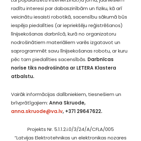
radītu interesi par dabaszinībām un fiziku, kā arī
veicinātu iesaisti robotikā, sacensību sākumā būs
iespēja piedalīties (ar iepriekšēju reģistrēšanos)
līnijsekošanas darbnīcā, kurā no organizatoru
nodrošinātiem materiāliem varēs izgatavot un
saprogrammēt savu līnijsekošanas robotu, ar kuru
pēc tam piedalīties sacensībās.
Darbnīcas
norise tiks nodrošināta ar LETERA Klastera
atbalstu.
Vairāk informācijas dalībniekiem, tiesnešiem un
brīvprātīgajiem:
Anna Skruode,
anna.skruode@va.lv
, +371 29647622.
Projekts Nr. 5.1.1.2.i.0/3/24/A/CFLA/005
“Latvijas Elektrotehnikas un elektronikas nozares