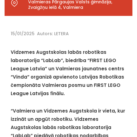
Valmieras Pārgaujas Valsts ģimnāzija,
Zvaigžņu ielā 4, Valmiera
15/01/2025
Autors: LETERA
Vidzemes Augstskolas labās robotikas
laboratorija “LabLab”, biedrība “FIRST LEGO
League Latvia” un Valmieras jaunatnes centrs
“Vinda” organizē apvienoto Latvijas Robotikas
čempionāta Valmieras posmu un FIRST LEGO
League Latvijas finālu.
“Valmiera un Vidzemes Augstskola ir vieta, kur
izzināt un apgūt robotiku. Vidzemes
Augstskolas labās robotikas laboratorija
“LabLab” piedāvā robotikas nodarbības