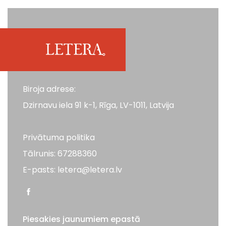
Biroja adrese:
Dzirnavu iela 91 k-1, Rīga, LV-1011, Latvija
Privātuma politika
Tālrunis: 67288360
E-pasts: letera@letera.lv
Piesakies jaunumiem epastā