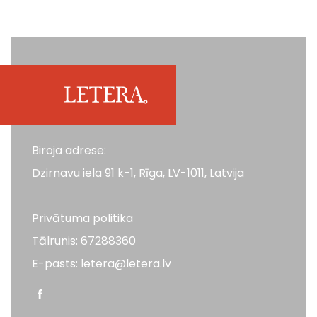
Biroja adrese:
Dzirnavu iela 91 k-1, Rīga, LV-1011, Latvija
Privātuma politika
Tālrunis: 67288360
E-pasts: letera@letera.lv