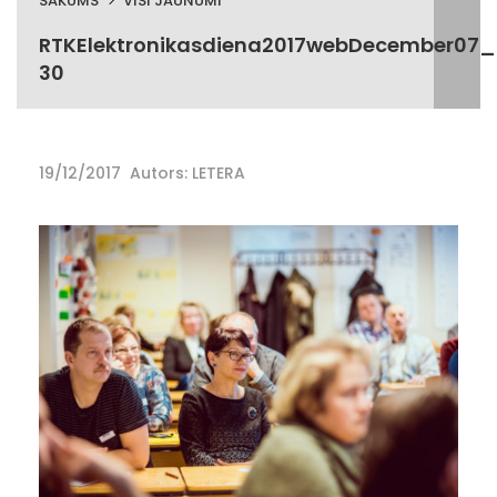
SĀKUMS
VISI JAUNUMI
RTKElektronikasdiena2017webDecember07_
30
19/12/2017
Autors: LETERA