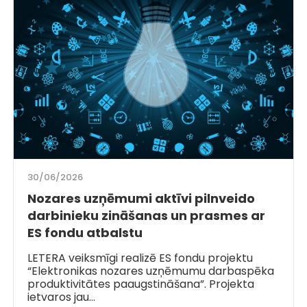
30/06/2026
Nozares uzņēmumi aktīvi pilnveido
darbinieku zināšanas un prasmes ar
ES fondu atbalstu
LETERA veiksmīgi realizē ES fondu projektu
“Elektronikas nozares uzņēmumu darbaspēka
produktivitātes paaugstināšana”. Projekta
ietvaros jau…