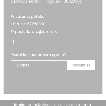
Dzirnavu iela 91 k-1, Rīga, LV-1011, Latvija
Privātuma politika
Tālrunis: 67288360
E-pasts: letera@letera.lv
Piesakies jaunumiem epastā
Visas tiesības aizsargātas. LETERA 2026
Lietojot letera.lv vietni, Jūs piekrītat sīkdatņu