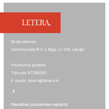
Biroja adrese:
Dzirnavu iela 91 k-1, Rīga, LV-1011, Latvija
Privātuma politika
Tālrunis: 67288360
E-pasts: letera@letera.lv
Piesakies jaunumiem epastā