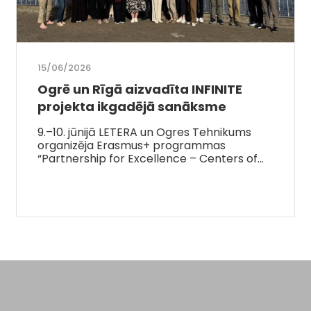
15/06/2026
Ogrē un Rīgā aizvadīta INFINITE
projekta ikgadējā sanāksme
9.–10. jūnijā LETERA un Ogres Tehnikums
organizēja Erasmus+ programmas
“Partnership for Excellence – Centers of…