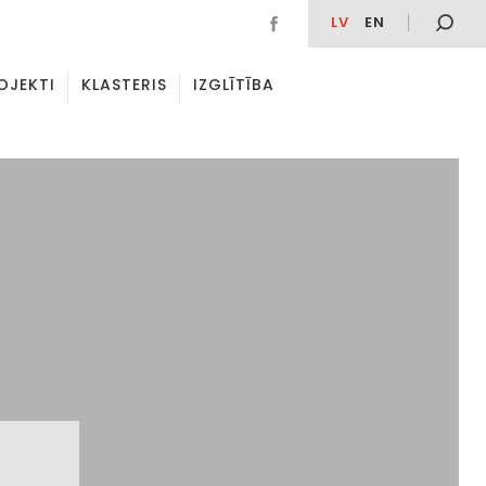
LV
EN
OJEKTI
KLASTERIS
IZGLĪTĪBA