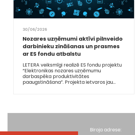
30/06/2026
Nozares uzņēmumi aktīvi pilnveido
darbinieku zināšanas un prasmes
ar ES fondu atbalstu
LETERA veiksmīgi realizē ES fondu projektu
“Elektronikas nozares uzņēmumu
darbaspēka produktivitātes
paaugstināšana”. Projekta ietvaros jau…
Biroja adrese: