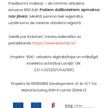
Pasākumi ir maksas –
de minimis
atbalsta
ietvaros 800 EUR.
Pašiem dalībniekiem apmaksa
nav jāveic.
Minētā summa tiek reģistrēta
uzņēmuma de minimis atbalsta reģistrā.
Vairāk par Kickstart, treniņu kalendārs un
pieteikšanās
https://www.kickstart.lv/
Projekts “EDIC: atbalsts digitalizācijai un mākslīgā
intelekta attīstībai Latvijā” (Nr.
2.2.1.1.i.0/23/I/CFLA/001)
Projekts Nr.101083983 Development of AI–ICT for
Manufacturing EDIH in Latvia (EDIHLV)