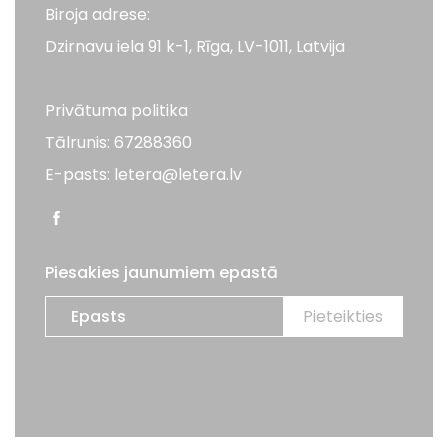
Biroja adrese:
Dzirnavu iela 91 k-1, Rīga, LV-1011, Latvija
Privātuma politika
Tālrunis: 67288360
E-pasts: letera@letera.lv
Piesakies jaunumiem epastā