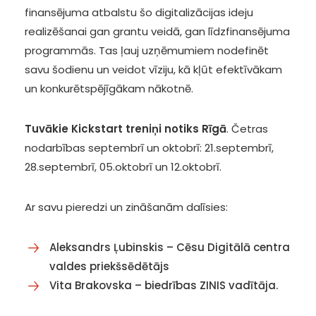
finansējuma atbalstu šo digitalizācijas ideju
realizēšanai gan grantu veidā, gan līdzfinansējuma
programmās. Tas ļauj uzņēmumiem nodefinēt
savu šodienu un veidot vīziju, kā kļūt efektīvākam
un konkurētspējīgākam nākotnē.
Tuvākie Kickstart treniņi notiks Rīgā
. Četras
nodarbības septembrī un oktobrī: 21.septembrī,
28.septembrī, 05.oktobrī un 12.oktobrī.
Ar savu pieredzi un zināšanām dalīsies:
Aleksandrs Ļubinskis – Cēsu Digitālā centra
valdes priekšsēdētājs
Vita Brakovska – biedrības ZINIS vadītāja.