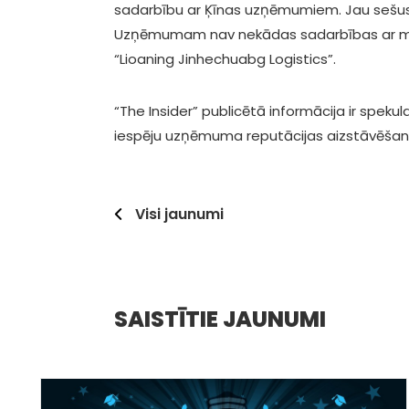
sadarbību ar Ķīnas uzņēmumiem. Jau sešu
Uzņēmumam nav nekādas sadarbības ar min
“Lioaning Jinhechuabg Logistics”.
“The Insider” publicētā informācija ir spek
iespēju uzņēmuma reputācijas aizstāvēšana
Visi jaunumi
SAISTĪTIE JAUNUMI