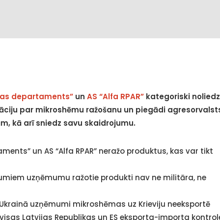
ikas departaments”
un
AS “Alfa RPAR”
kategoriski noliedz
māciju par mikroshēmu ražošanu un piegādi agresorvalst
ām, kā arī sniedz savu skaidrojumu.
aments” un AS “Alfa RPAR” neražo produktus, kas var tikt
kumiem uzņēmumu ražotie produkti nav ne militāra, ne
 Ukrainā uzņēmumi mikroshēmas uz Krieviju neeksportē
visas Latvijas Republikas un ES eksporta-importa kontrol