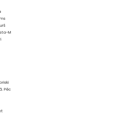
a
ums
urš
esta-M
i
riski
ā. Pēc
kt