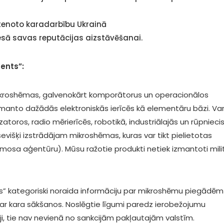
stenoto karadarbību Ukrainā
esā savas reputācijas aizstāvēšanai.
ents”:
kroshēmas, galvenokārt komporātorus un operacionālos
zmanto dažādās elektroniskās ierīcēs kā elementāru bāzi. Va
atoros, radio mērierīcēs, robotikā, industriālajās un rūpnieci
evišķi izstrādājam mikroshēmas, kuras var tikt pielietotas
mosa aģentūru). Mūsu ražotie produkti netiek izmantoti mil
s” kategoriski noraida informāciju par mikroshēmu piegādēm
līdz ar kara sākšanos. Noslēgtie līgumi paredz ierobežojumu
i, tie nav nevienā no sankcijām pakļautajām valstīm.