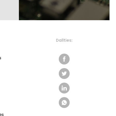
Dalīties:
s
es