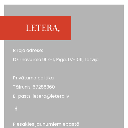
Biroja adrese:
Dzirnavu iela 91 k-1, Rīga, LV-1011, Latvija
Privātuma politika
Tālrunis: 67288360
E-pasts: letera@letera.lv
Piesakies jaunumiem epastā