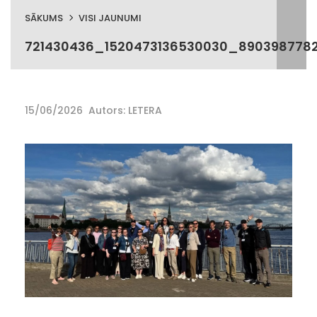
SĀKUMS
VISI JAUNUMI
721430436_1520473136530030_890398778
15/06/2026
Autors: LETERA