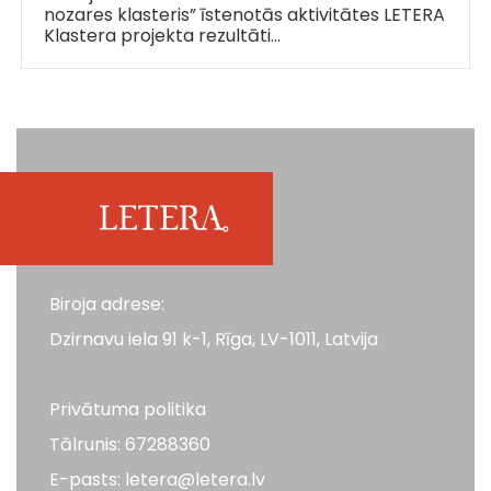
nozares klasteris” īstenotās aktivitātes LETERA
Klastera projekta rezultāti…
Biroja adrese:
Dzirnavu iela 91 k-1, Rīga, LV-1011, Latvija
Privātuma politika
Tālrunis: 67288360
E-pasts: letera@letera.lv