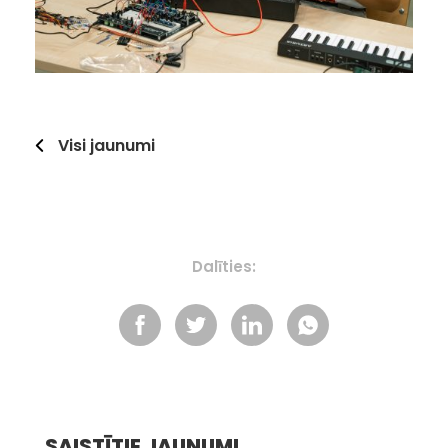
Visi jaunumi
Dalīties:
SAISTĪTIE JAUNUMI