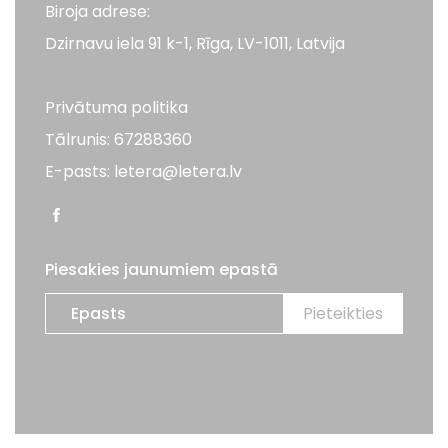
Biroja adrese:
Dzirnavu iela 91 k-1, Rīga, LV-1011, Latvija
Privātuma politika
Tālrunis: 67288360
E-pasts: letera@letera.lv
Piesakies jaunumiem epastā