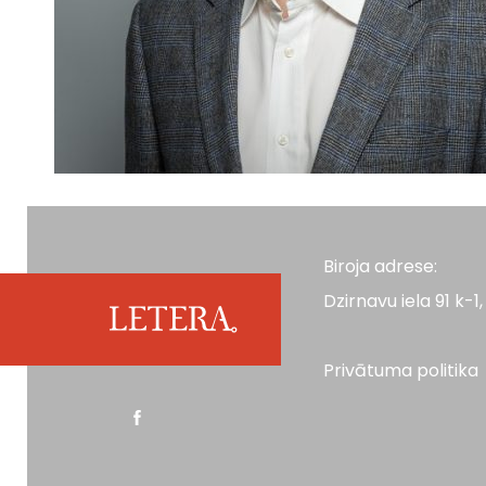
Biroja adrese:
Dzirnavu iela 91 k-1, 
Privātuma politika