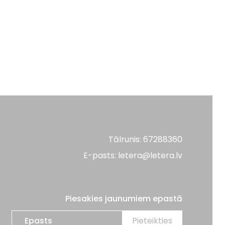
Tālrunis: 67288360
E-pasts: letera@letera.lv
Piesakies jaunumiem epastā