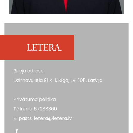
Biroja adrese:
Dzirnavu iela 91 k-1, Rīga, LV-1011, Latvija
Privātuma politika
Tālrunis: 67288360
E-pasts: letera@letera.lv