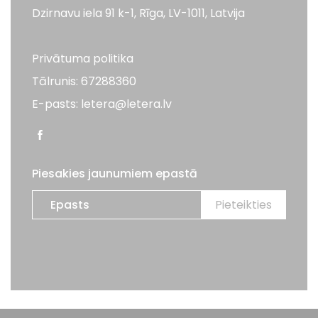
Dzirnavu iela 91 k-1, Rīga, LV-1011, Latvija
Privātuma politika
Tālrunis: 67288360
E-pasts: letera@letera.lv
Piesakies jaunumiem epastā
Visas tiesības aizsargātas. LETERA 2026