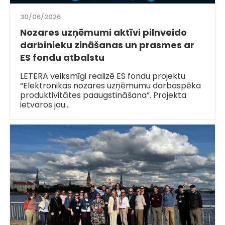
30/06/2026
Nozares uzņēmumi aktīvi pilnveido
darbinieku zināšanas un prasmes ar
ES fondu atbalstu
LETERA veiksmīgi realizē ES fondu projektu
“Elektronikas nozares uzņēmumu darbaspēka
produktivitātes paaugstināšana”. Projekta
ietvaros jau…