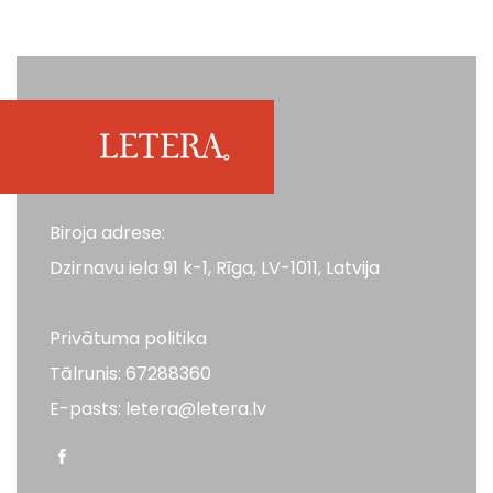
Biroja adrese:
Dzirnavu iela 91 k-1, Rīga, LV-1011, Latvija
Privātuma politika
Tālrunis: 67288360
E-pasts: letera@letera.lv