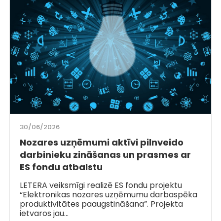
30/06/2026
Nozares uzņēmumi aktīvi pilnveido
darbinieku zināšanas un prasmes ar
ES fondu atbalstu
LETERA veiksmīgi realizē ES fondu projektu
“Elektronikas nozares uzņēmumu darbaspēka
produktivitātes paaugstināšana”. Projekta
ietvaros jau…