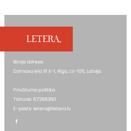
Biroja adrese:
Dzirnavu iela 91 k-1, Rīga, LV-1011, Latvija
Privātuma politika
Tālrunis: 67288360
E-pasts: letera@letera.lv