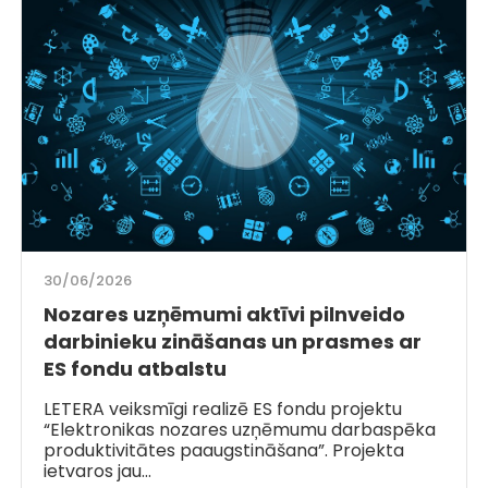
30/06/2026
Nozares uzņēmumi aktīvi pilnveido
darbinieku zināšanas un prasmes ar
ES fondu atbalstu
LETERA veiksmīgi realizē ES fondu projektu
“Elektronikas nozares uzņēmumu darbaspēka
produktivitātes paaugstināšana”. Projekta
ietvaros jau…