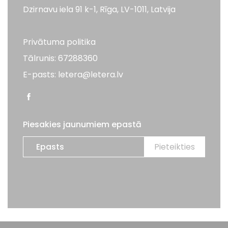
Dzirnavu iela 91 k-1, Rīga, LV-1011, Latvija
Privātuma politika
Tālrunis: 67288360
E-pasts: letera@letera.lv
Piesakies jaunumiem epastā
Visas tiesības aizsargātas. LETERA 2026