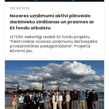
30/06/2026
Nozares uzņēmumi aktīvi pilnveido
darbinieku zināšanas un prasmes ar
ES fondu atbalstu
LETERA veiksmīgi realizē ES fondu projektu
“Elektronikas nozares uzņēmumu darbaspēka
produktivitātes paaugstināšana”. Projekta
ietvaros jau…