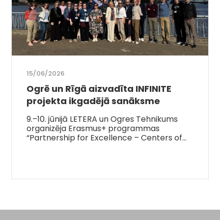
15/06/2026
Ogrē un Rīgā aizvadīta INFINITE
projekta ikgadējā sanāksme
9.–10. jūnijā LETERA un Ogres Tehnikums
organizēja Erasmus+ programmas
“Partnership for Excellence – Centers of…