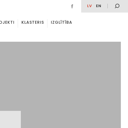
LV
EN
OJEKTI
KLASTERIS
IZGLĪTĪBA