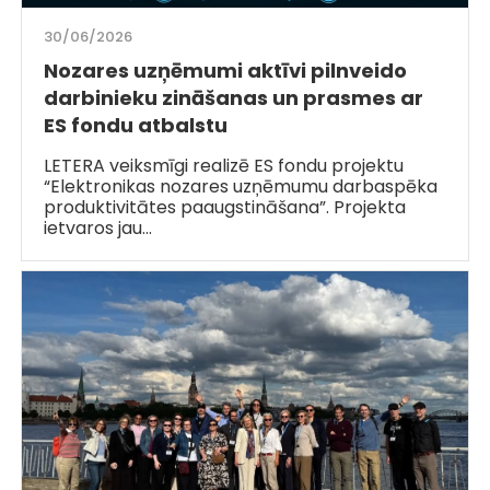
30/06/2026
Nozares uzņēmumi aktīvi pilnveido
darbinieku zināšanas un prasmes ar
ES fondu atbalstu
LETERA veiksmīgi realizē ES fondu projektu
“Elektronikas nozares uzņēmumu darbaspēka
produktivitātes paaugstināšana”. Projekta
ietvaros jau…