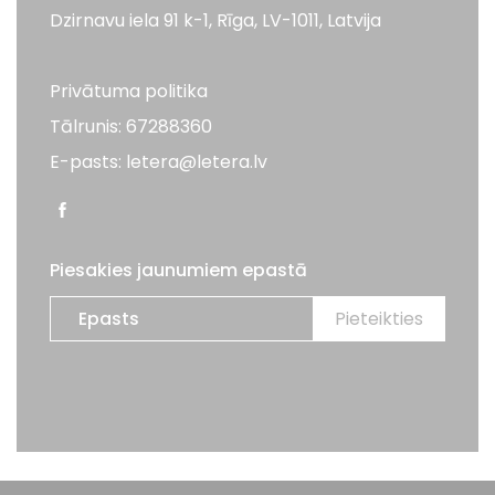
Dzirnavu iela 91 k-1, Rīga, LV-1011, Latvija
Privātuma politika
Tālrunis: 67288360
E-pasts: letera@letera.lv
Piesakies jaunumiem epastā
Visas tiesības aizsargātas. LETERA 2026