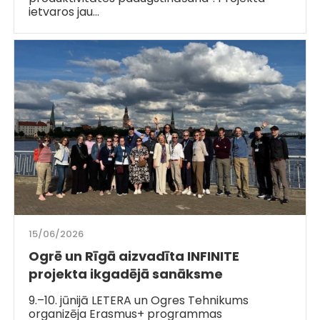
ietvaros jau…
15/06/2026
Ogrē un Rīgā aizvadīta INFINITE
projekta ikgadējā sanāksme
9.–10. jūnijā LETERA un Ogres Tehnikums
organizēja Erasmus+ programmas