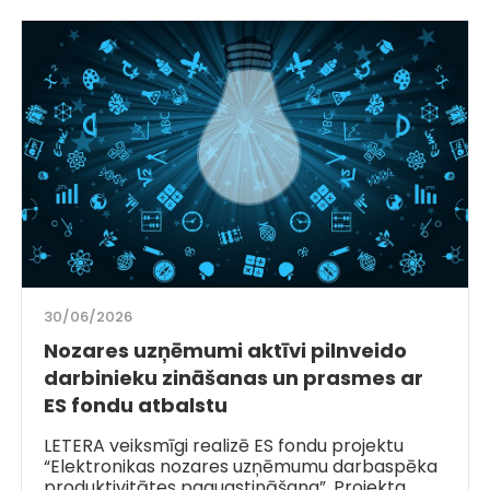
30/06/2026
Nozares uzņēmumi aktīvi pilnveido
darbinieku zināšanas un prasmes ar
ES fondu atbalstu
LETERA veiksmīgi realizē ES fondu projektu
“Elektronikas nozares uzņēmumu darbaspēka
produktivitātes paaugstināšana”. Projekta