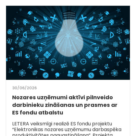
30/06/2026
Nozares uzņēmumi aktīvi pilnveido
darbinieku zināšanas un prasmes ar
ES fondu atbalstu
LETERA veiksmīgi realizē ES fondu projektu
“Elektronikas nozares uzņēmumu darbaspēka
produktivitātes paaugstināšana”. Projekta