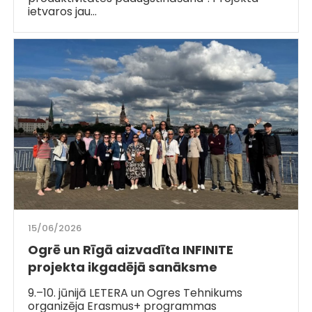
ietvaros jau…
15/06/2026
Ogrē un Rīgā aizvadīta INFINITE
projekta ikgadējā sanāksme
9.–10. jūnijā LETERA un Ogres Tehnikums
organizēja Erasmus+ programmas