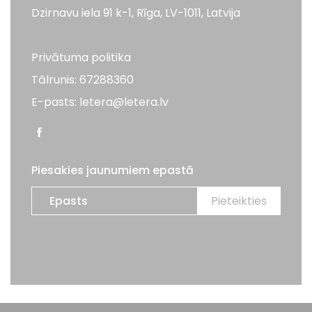
Dzirnavu iela 91 k-1, Rīga, LV-1011, Latvija
Privātuma politika
Tālrunis: 67288360
E-pasts: letera@letera.lv
Piesakies jaunumiem epastā
Visas tiesības aizsargātas. LETERA 2026