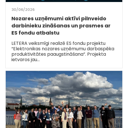
30/06/2026
Nozares uzņēmumi aktīvi pilnveido
darbinieku zināšanas un prasmes ar
ES fondu atbalstu
LETERA veiksmīgi realizē ES fondu projektu
“Elektronikas nozares uzņēmumu darbaspēka
produktivitātes paaugstināšana”. Projekta
ietvaros jau…