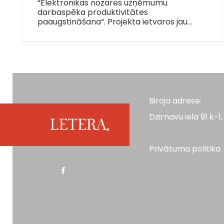
“Elektronikas nozares uzņēmumu
darbaspēka produktivitātes
paaugstināšana”. Projekta ietvaros jau…
Biroja adrese:
Dzirnavu iela 91 k-1, 
Privātuma politika