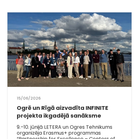
15/06/2026
Ogrē un Rīgā aizvadīta INFINITE
projekta ikgadējā sanāksme
9.–10. jūnijā LETERA un Ogres Tehnikums
organizēja Erasmus+ programmas
“Partnership for Excellence – Centers of…