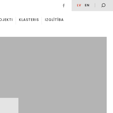
LV
EN
OJEKTI
KLASTERIS
IZGLĪTĪBA