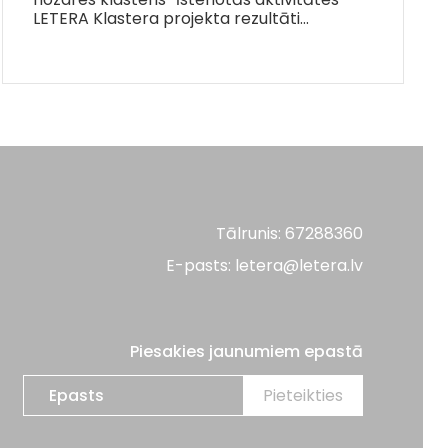
LETERA Klastera projekta rezultāti…
Tālrunis: 67288360
E-pasts: letera@letera.lv
Piesakies jaunumiem epastā