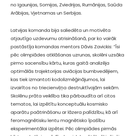
no Igaunijas, Somijas, Zviedrijas, Rumānijas, Saūda
Arābijas, Vjetnamas un Serbijas.
Latvijas komanda bija saliedēta un motivēta
atjautīgo uzdevumu atrisināšanā, par ko vairāk
pastāstīja komandas mentors Dāvis Zavickis: “Īsi
pēc olimpiādes atklāšanas uzrunas, skolēni uzsāka
pirmo sacensību kārtu, kuras gaitā analizēja
optimālās trajektorijas aviācijas bumbvedējiem,
kas tiek izmantoti kodolizmēģinājumos, lai
izvairītos no triecienviļņa destruktīvajām sekām.
Skolēnu prāta veiklība tika pārbaudīta arī citos
tematos, lai izpētītu konceptuālu kosmisko
aparātu paātrināšanu ar lāzera palīdzību, kā arī
feromagnētisku lentu magnētisko īpašību
eksperimentālai izpētei. Pēc olimpiādes pirmās