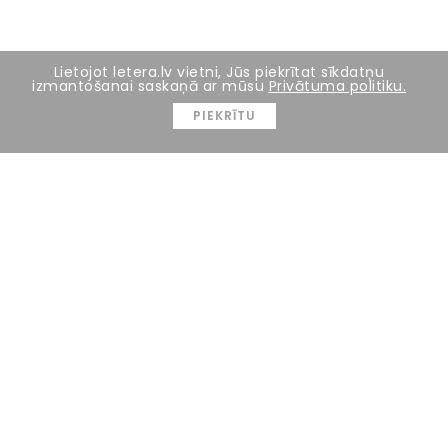
Lietojot letera.lv vietni, Jūs piekrītat sīkdatņu
izmantošanai saskaņā ar mūsu
Privātuma politiku.
PIEKRĪTU
3 FOTO
Projekts Nr.3.2.1.1/16/A/006 “Latvijas Elektronikas un
elektrotehnikas nozares klasteris”