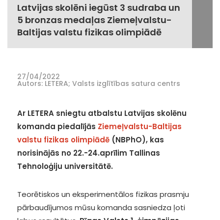
Latvijas skolēni iegūst 3 sudraba un
5 bronzas medaļas Ziemeļvalstu-
Baltijas valstu fizikas olimpiādē
27/04/2022
Autors: LETERA; Valsts izglītības satura centrs
Ar LETERA sniegtu atbalstu Latvijas skolēnu
komanda piedalījās
Ziemeļvalstu-Baltijas
valstu fizikas olimpiādē
(NBPhO), kas
norisinājās no 22.-24.aprīlim Tallinas
Tehnoloģiju universitātē.
Teorētiskos un eksperimentālos fizikas prasmju
pārbaudījumos mūsu komanda sasniedza ļoti