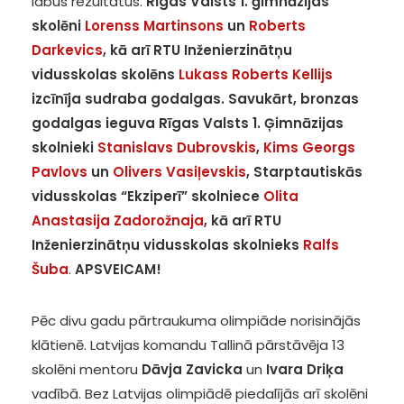
labus rezultātus.
Rīgas Valsts 1. ģimnāzijas
skolēni
Lorenss Martinsons
un
Roberts
Darkevics
, kā arī RTU Inženierzinātņu
vidusskolas skolēns
Lukass Roberts Kellijs
izcīnīja sudraba godalgas. Savukārt, bronzas
godalgas ieguva Rīgas Valsts 1. Ģimnāzijas
skolnieki
Stanislavs Dubrovskis
,
Kims Georgs
Pavlovs
un
Olivers Vasiļevskis
, Starptautiskās
vidusskolas “Ekziperī” skolniece
Olita
Anastasija Zadorožnaja
, kā arī RTU
Inženierzinātņu vidusskolas skolnieks
Ralfs
Šuba
.
APSVEICAM!
Pēc divu gadu pārtraukuma olimpiāde norisinājās
klātienē. Latvijas komandu Tallinā pārstāvēja 13
skolēni mentoru
Dāvja Zavicka
un
Ivara Driķa
vadībā. Bez Latvijas olimpiādē piedalījās arī skolēni