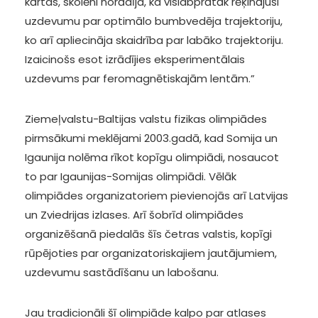
kārtas, skolēni norādīja, ka vislabprātāk rēķinājuši
uzdevumu par optimālo bumbvedēja trajektoriju,
ko arī apliecināja skaidrība par labāko trajektoriju.
Izaicinošs esot izrādījies eksperimentālais
uzdevums par feromagnētiskajām lentām.”
Ziemeļvalstu-Baltijas valstu fizikas olimpiādes
pirmsākumi meklējami 2003.gadā, kad Somija un
Igaunija nolēma rīkot kopīgu olimpiādi, nosaucot
to par Igaunijas-Somijas olimpiādi. Vēlāk
olimpiādes organizatoriem pievienojās arī Latvijas
un Zviedrijas izlases. Arī šobrīd olimpiādes
organizēšanā piedalās šīs četras valstis, kopīgi
rūpējoties par organizatoriskajiem jautājumiem,
uzdevumu sastādīšanu un labošanu.
Jau tradicionāli šī olimpiāde kalpo par atlases