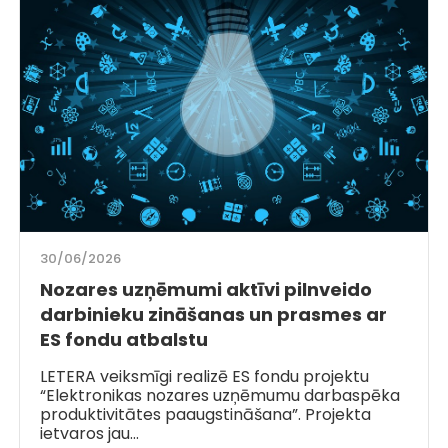
30/06/2026
Nozares uzņēmumi aktīvi pilnveido
darbinieku zināšanas un prasmes ar
ES fondu atbalstu
LETERA veiksmīgi realizē ES fondu projektu
“Elektronikas nozares uzņēmumu darbaspēka
produktivitātes paaugstināšana”. Projekta
ietvaros jau…