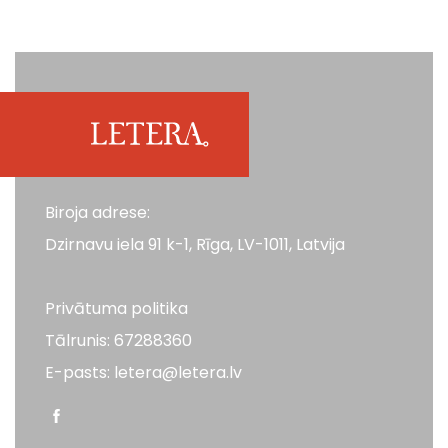
Biroja adrese:
Dzirnavu iela 91 k-1, Rīga, LV-1011, Latvija
Privātuma politika
Tālrunis: 67288360
E-pasts: letera@letera.lv