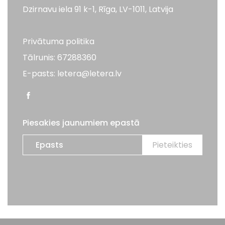
Dzirnavu iela 91 k-1, Rīga, LV-1011, Latvija
Privātuma politika
Tālrunis: 67288360
E-pasts: letera@letera.lv
Piesakies jaunumiem epastā
Visas tiesības aizsargātas. LETERA 2026