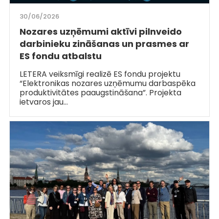
30/06/2026
Nozares uzņēmumi aktīvi pilnveido
darbinieku zināšanas un prasmes ar
ES fondu atbalstu
LETERA veiksmīgi realizē ES fondu projektu
“Elektronikas nozares uzņēmumu darbaspēka
produktivitātes paaugstināšana”. Projekta
ietvaros jau…