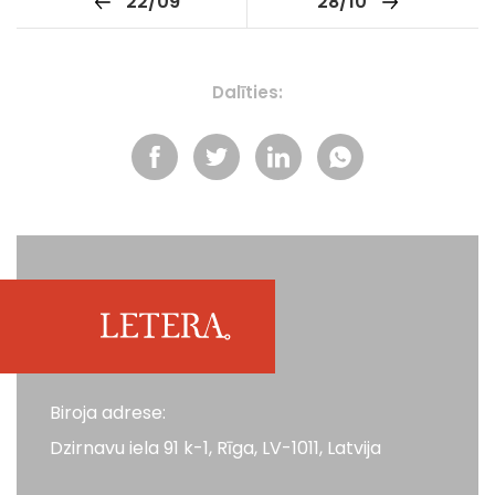
22/09
28/10
Dalīties:
Biroja adrese:
Dzirnavu iela 91 k-1, Rīga, LV-1011, Latvija