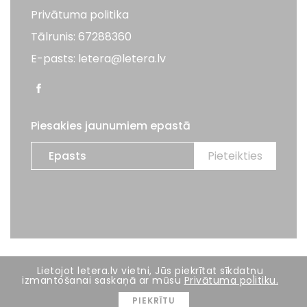
Privātuma politika
Tālrunis: 67288360
E-pasts: letera@letera.lv
Piesakies jaunumiem epastā
Visas tiesības aizsargātas. LETERA 2026
Lietojot letera.lv vietni, Jūs piekrītat sīkdatņu
izmantošanai saskaņā ar mūsu
Privātuma politiku.
Mājas lapas izstrāde:
BRIGHT
PIEKRĪTU