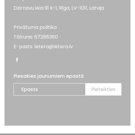
Dzirnavu iela 91 k-1, Rīga, LV-1011, Latvija
Privātuma politika
Tālrunis: 67288360
E-pasts: letera@letera.lv
Piesakies jaunumiem epastā