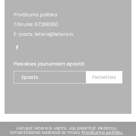
Privātuma politika
Tālrunis: 67288360
E-pasts: letera@letera.lv
Piesakies jaunumiem epastā
Visas tiesības aizsargātas. LETERA 2026
Lietojot letera.lv vietni, Jūs piekrītat sīkdatņu
izmantošanai saskaņā ar mūsu
Privātuma politiku.
Mājas lapas izstrāde:
BRIGHT