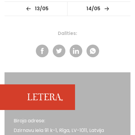
13/05
14/05
Dalīties:
Biroja adrese:
Dzirnavu iela 91 k-1, Rīga, LV-1011, Latvija