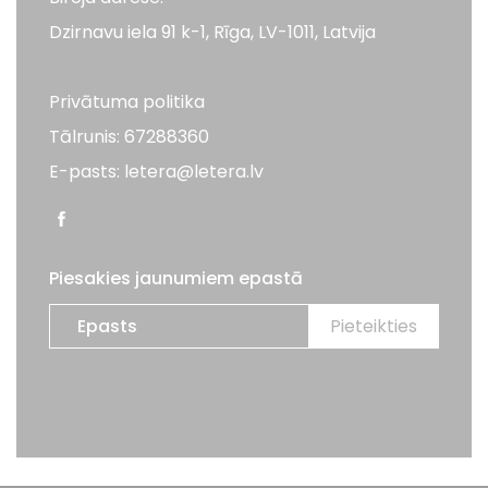
Dzirnavu iela 91 k-1, Rīga, LV-1011, Latvija
Privātuma politika
Tālrunis: 67288360
E-pasts: letera@letera.lv
Piesakies jaunumiem epastā