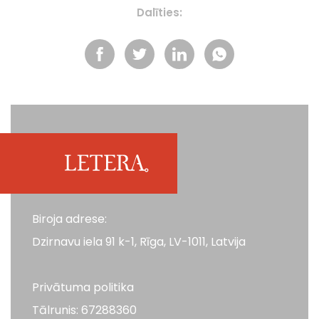
Dalīties:
Biroja adrese:
Dzirnavu iela 91 k-1, Rīga, LV-1011, Latvija
Privātuma politika
Tālrunis: 67288360