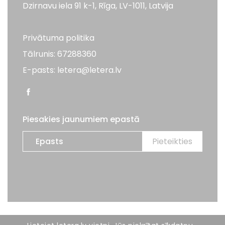
Dzirnavu iela 91 k-1, Rīga, LV-1011, Latvija
Privātuma politika
Tālrunis: 67288360
E-pasts: letera@letera.lv
Piesakies jaunumiem epastā
Visas tiesības aizsargātas. LETERA 2026