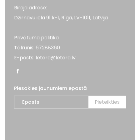
Biroja adrese:
Dzirnavu iela 91 k-1, Rīga, LV-1011, Latvija
Privātuma politika
Tālrunis: 67288360
E-pasts: letera@letera.lv
Piesakies jaunumiem epastā