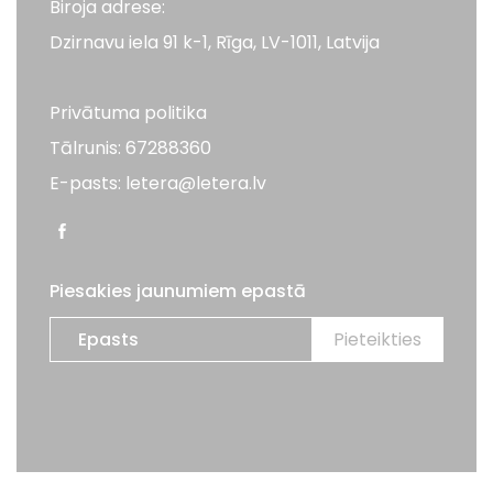
Biroja adrese:
Dzirnavu iela 91 k-1, Rīga, LV-1011, Latvija
Privātuma politika
Tālrunis: 67288360
E-pasts: letera@letera.lv
Piesakies jaunumiem epastā