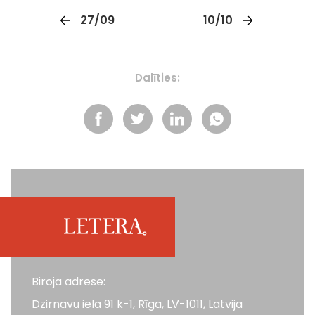
27/09
10/10
Dalīties:
Biroja adrese:
Dzirnavu iela 91 k-1, Rīga, LV-1011, Latvija