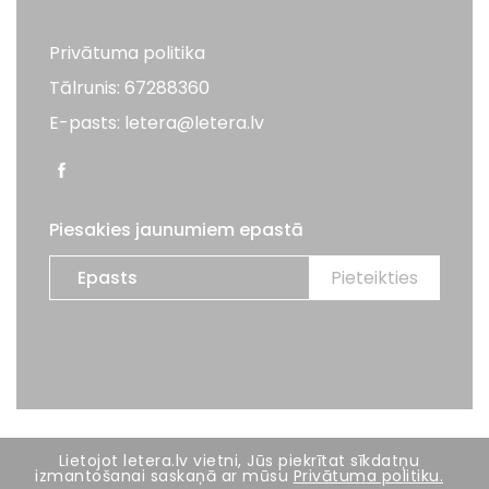
Privātuma politika
Tālrunis: 67288360
E-pasts: letera@letera.lv
Piesakies jaunumiem epastā
Visas tiesības aizsargātas. LETERA 2026
Lietojot letera.lv vietni, Jūs piekrītat sīkdatņu
izmantošanai saskaņā ar mūsu
Privātuma politiku.
Mājas lapas izstrāde:
BRIGHT