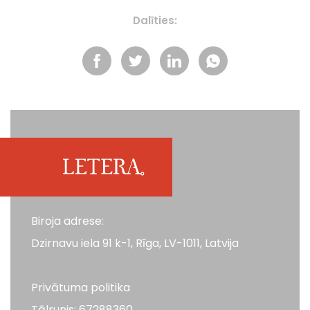
Dalīties:
Biroja adrese:
Dzirnavu iela 91 k-1, Rīga, LV-1011, Latvija
Privātuma politika
Tālrunis: 67288360