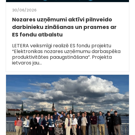
30/06/2026
Nozares uzņēmumi aktīvi pilnveido
darbinieku zināšanas un prasmes ar
ES fondu atbalstu
LETERA veiksmīgi realizē ES fondu projektu
“Elektronikas nozares uzņēmumu darbaspēka
produktivitātes paaugstināšana”. Projekta
ietvaros jau…