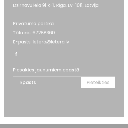
Dzirnavu iela 91 k-1, Rīga, LV-1011, Latvija
Privātuma politika
Tālrunis: 67288360
E-pasts: letera@letera.lv
Piesakies jaunumiem epastā
Visas tiesības aizsargātas. LETERA 2026