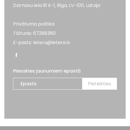
Dzirnavu iela 91 k-1, Rīga, LV-1011, Latvija
Privātuma politika
Tālrunis: 67288360
E-pasts: letera@letera.lv
Piesakies jaunumiem epastā
Visas tiesības aizsargātas. LETERA 2026