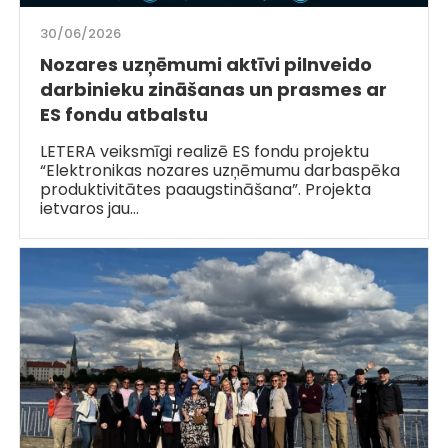
30/06/2026
Nozares uzņēmumi aktīvi pilnveido
darbinieku zināšanas un prasmes ar
ES fondu atbalstu
LETERA veiksmīgi realizē ES fondu projektu
“Elektronikas nozares uzņēmumu darbaspēka
produktivitātes paaugstināšana”. Projekta
ietvaros jau…