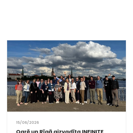
15/06/2026
Ogrē un Rīgā aizvadīta INFINITE