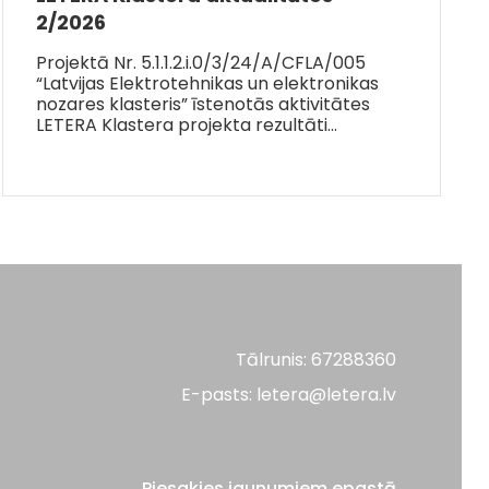
2/2026
Projektā Nr. 5.1.1.2.i.0/3/24/A/CFLA/005
“Latvijas Elektrotehnikas un elektronikas
nozares klasteris” īstenotās aktivitātes
LETERA Klastera projekta rezultāti…
Tālrunis: 67288360
E-pasts: letera@letera.lv
Piesakies jaunumiem epastā