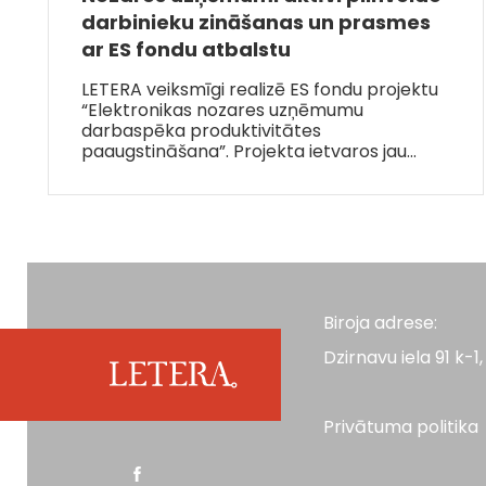
darbinieku zināšanas un prasmes
ar ES fondu atbalstu
LETERA veiksmīgi realizē ES fondu projektu
“Elektronikas nozares uzņēmumu
darbaspēka produktivitātes
paaugstināšana”. Projekta ietvaros jau…
Biroja adrese:
Dzirnavu iela 91 k-1, 
Privātuma politika