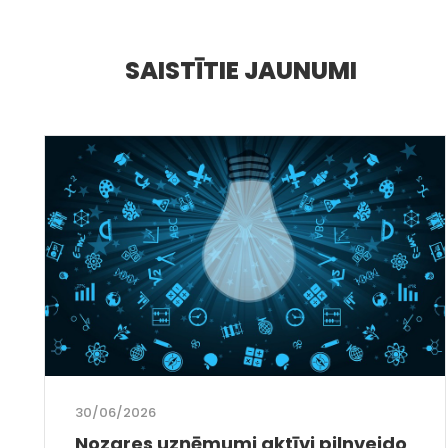
SAISTĪTIE JAUNUMI
30/06/2026
Nozares uzņēmumi aktīvi pilnveido