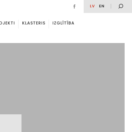
LV
EN
OJEKTI
KLASTERIS
IZGLĪTĪBA