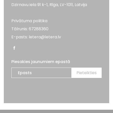
Dzirnavu iela 91 k-1, Rīga, LV-1011, Latvija
Privātuma politika
Tālrunis: 67288360
E-pasts: letera@letera.lv
Piesakies jaunumiem epastā
Visas tiesības aizsargātas. LETERA 2026