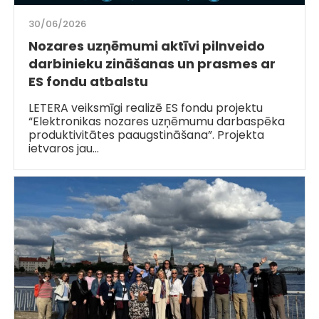
30/06/2026
Nozares uzņēmumi aktīvi pilnveido
darbinieku zināšanas un prasmes ar
ES fondu atbalstu
LETERA veiksmīgi realizē ES fondu projektu
“Elektronikas nozares uzņēmumu darbaspēka
produktivitātes paaugstināšana”. Projekta
ietvaros jau…