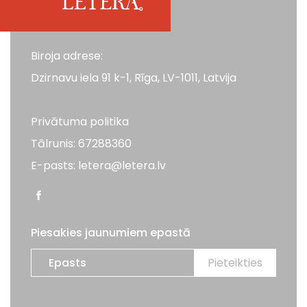
Biroja adrese:
Dzirnavu iela 91 k-1, Rīga, LV-1011, Latvija
Privātuma politika
Tālrunis: 67288360
E-pasts: letera@letera.lv
Piesakies jaunumiem epastā