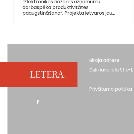
“Elektronikas nozares uzņēmumu
darbaspēka produktivitātes
paaugstināšana”. Projekta ietvaros jau…
Biroja adrese:
Dzirnavu iela 91 k-1, 
Privātuma politika