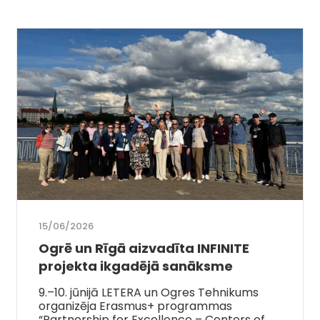
15/06/2026
Ogrē un Rīgā aizvadīta INFINITE
projekta ikgadējā sanāksme
9.–10. jūnijā LETERA un Ogres Tehnikums
organizēja Erasmus+ programmas
“Partnership for Excellence – Centers of…