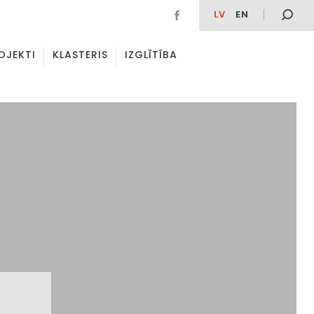
LV
EN
OJEKTI
KLASTERIS
IZGLĪTĪBA