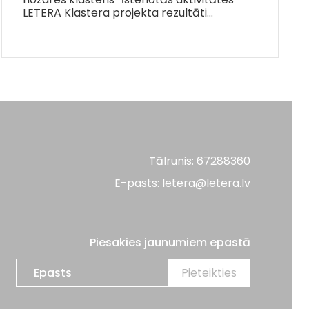
LETERA Klastera projekta rezultāti…
Tālrunis: 67288360
E-pasts: letera@letera.lv
Piesakies jaunumiem epastā