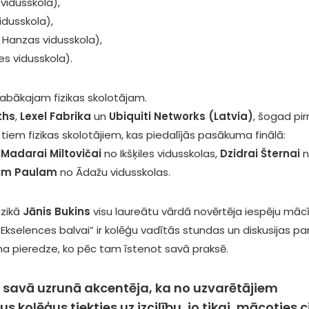
idusskola),
dusskola),
 Hanzas vidusskola),
s vidusskola).
abākajam fizikas skolotājam.
ths
,
Lexel Fabrika
un
Ubiquiti Networks (Latvia)
, šogad pi
 tiem fizikas skolotājiem, kas piedalījās pasākuma finālā:
,
Madarai Miltovičai
no Ikšķiles vidusskolas,
Dzidrai Šternai
n
im Paulam
no Ādažu vidusskolas.
izikā
Jānis Bukins
visu laureātu vārdā novērtēja iespēju mācī
“Ekselences balvai” ir kolēģu vadītās stundas un diskusijas pa
 pieredze, ko pēc tam īstenot savā praksē.
savā uzrunā akcentēja, ka no uzvarētājiem
kolēģus tiekties uz izcilību, jo tikai, mācoties c