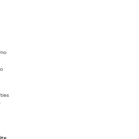
rmo
o
ties
r
its