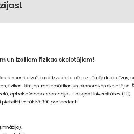
zijas!
m un izciliem fizikas skolotājiem!
“Ekselences balva”, kas ir izveidota pēc uzņēmēju iniciatīvas, u
loģijas, fizikas, ķīmijas, matemātikas un ekonomikas skolotājus.
skolā, apbalvošanas ceremonija – Latvijas Universitātes (LU)
pieteikti vairāk kā 300 pretendenti.
imnāzija),