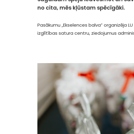
no cita, mēs kļūstam spēcīgāki.
Pasākumu „Ekselences balva” organizēja LU S
izglītības satura centru, ziedojumus adminis