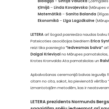
Bioloģijā
–
Sintija Valucka
(Zemgales v
Ķīmijā
–
Linda Kovaļevska
(Mārupes vi
Matemātikā
–
Sanita Balanda
(Rīgas
Ekonomikā
–
Līga Lagzdkalne
(Mārupe
LETERA
arī šogad pasniedza naudas balvu l
Pateicoties asociācijas biedriem
Erica Syn
reizi tika pasniegta
“Iedvesmas balva”
arī
Daigai Krieviņai
no Mārupes pamatskolas
Krotes Kronvalda Ata pamatskolas un
Raiv
Apbalvošanas ceremonijā balvas ieguvējs f
citam no cita, sakot, ka pievienotā vērtība 
izmantotajām metodēm, kas ir neatsverama
LETERA prezidents
Normunds Bergs
sagaidām spēju iedvesmot arī savus 