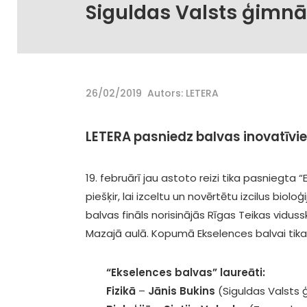
Siguldas Valsts ģimnā
26/02/2019
Autors: LETERA
LETERA pasniedz balvas inovatīvie
19. februārī jau astoto reizi tika pasniegta 
piešķir, lai izceltu un novērtētu izcilus bio
balvas fināls norisinājās Rīgas Teikas vidus
Mazajā aulā. Kopumā Ekselences balvai tikai 
“Ekselences balvas” laureāti:
Fizikā
–
Jānis Bukins
(Siguldas Valsts ģ