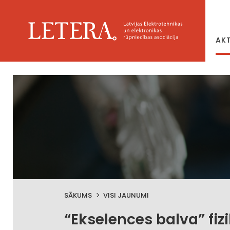
AK
SĀKUMS
VISI JAUNUMI
“Ekselences balva” fi