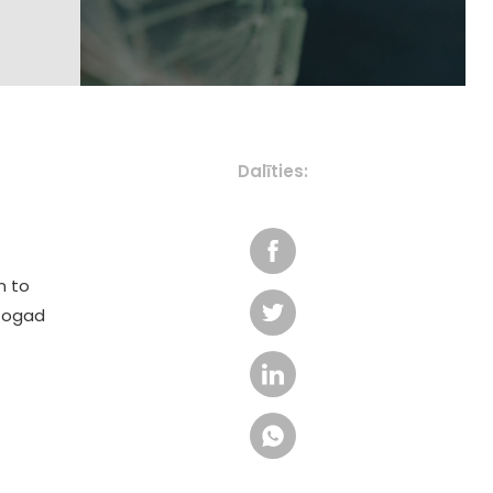
Dalīties:
n to
 Šogad