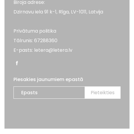
Biroja adrese:
Dzirnavu iela 91 k-1, Rīga, LV-1011, Latvija
Privātuma politika
Tālrunis: 67288360
E-pasts: letera@letera.lv
Piesakies jaunumiem epastā