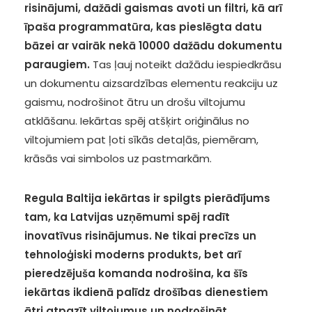
risinājumi, dažādi gaismas avoti un filtri, kā arī
īpaša programmatūra, kas pieslēgta datu
bāzei ar vairāk nekā 10000 dažādu dokumentu
paraugiem.
Tas ļauj noteikt dažādu iespiedkrāsu
un dokumentu aizsardzības elementu reakciju uz
gaismu, nodrošinot ātru un drošu viltojumu
atklāšanu. Iekārtas spēj atšķirt oriģinālus no
viltojumiem pat ļoti sīkās detaļās, piemēram,
krāsās vai simbolos uz pastmarkām.
Regula Baltija iekārtas ir spilgts pierādījums
tam, ka Latvijas uzņēmumi spēj radīt
inovatīvus risinājumus. Ne tikai precīzs un
tehnoloģiski moderns produkts, bet arī
pieredzējuša komanda nodrošina, ka šīs
iekārtas ikdienā palīdz drošības dienestiem
ātri atpazīt viltojumus un nodrošināt