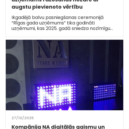
augstu pievienoto vērtību
Ikgadējā balvu pasniegšanas ceremonijā
“Rīgas gada uzņēmums” tika godināti
uzņēmumi, kas 2025. gadā sniedza nozīmīgu…
27/10/2025
Kompānija NA digitālās gaismu un