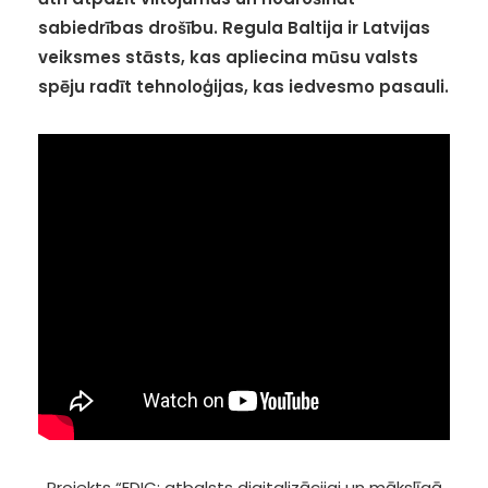
sabiedrības drošību. Regula Baltija ir Latvijas
veiksmes stāsts, kas apliecina mūsu valsts
spēju radīt tehnoloģijas, kas iedvesmo pasauli.
Projekts “EDIC: atbalsts digitalizācijai un mākslīgā