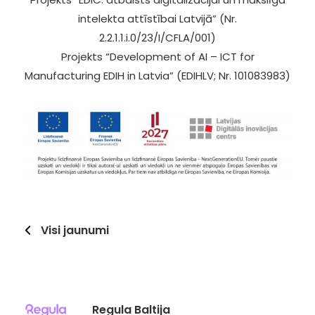
intelekta attīstībai Latvijā” (Nr.
2.2.1.1.i.0/23/I/CFLA/001)
Projekts “Development of AI – ICT for
Manufacturing EDIH in Latvia” (EDIHLV; Nr. 101083983)
Visi jaunumi
Regula Baltija