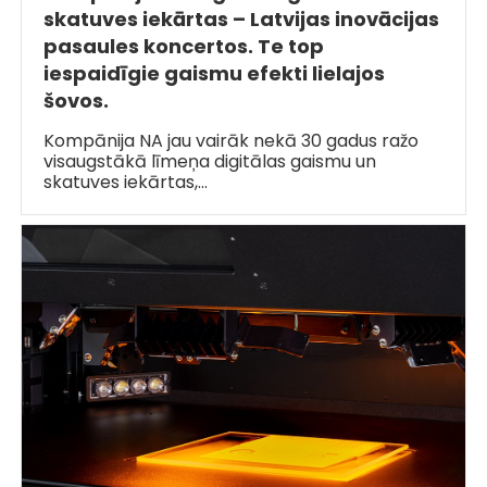
skatuves iekārtas – Latvijas inovācijas
pasaules koncertos. Te top
iespaidīgie gaismu efekti lielajos
šovos.
Kompānija NA jau vairāk nekā 30 gadus ražo
visaugstākā līmeņa digitālas gaismu un
skatuves iekārtas,…