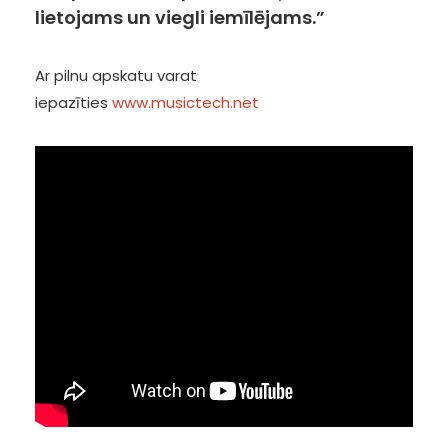
lietojams un viegli iemīlējams.”
Ar pilnu apskatu varat
iepazīties
www.musictech.net