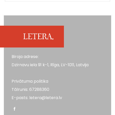
Biroja adrese:
Dzirnavu iela 91 k-1, Rīga, LV-1011, Latvija
Privātuma politika
Tālrunis: 67288360
E-pasts: letera@letera.lv