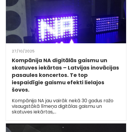
27/10/2025
Kompānija NA digitālās gaismu un
skatuves iekārtas – Latvijas inovācijas
pasaules koncertos. Te top
iespaidīgie gaismu efekti lielajos
šovos.
Kompānija NA jau vairāk nekā 30 gadus ražo
visaugstākā līmeņa digitālas gaismu un
skatuves iekārtas,…