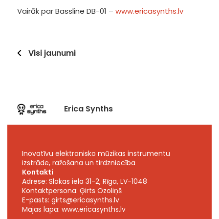
Vairāk par Bassline DB-01 –
www.ericasynths.lv
Visi jaunumi
Erica Synths
Inovatīvu elektronisko mūzikas instrumentu
izstrāde, ražošana un tirdzniecība
Kontakti
Adrese: Slokas iela 31-2, Rīga, LV-1048
Kontaktpersona: Ģirts Ozoliņš
E-pasts:
girts@ericasynths.lv
Mājas lapa:
www.ericasynths.lv