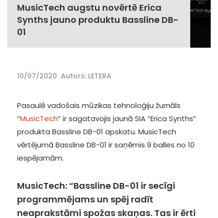
MusicTech augstu novērtē Erica
Synths jauno produktu Bassline DB-
01
10/07/2020
Autors: LETERA
Pasaulē vadošais mūzikas tehnoloģiju žurnāls
“
MusicTech
” ir sagatavojis jaunā SIA “Erica Synths”
produkta Bassline DB-01 apskatu. MusicTech
vērtējumā Bassline DB-01 ir saņēmis 9 balles no 10
iespējamām.
MusicTech: “Bassline DB-01 ir secīgi
programmējams un spēj radīt
neaprakstāmi spožas skaņas. Tas ir ērti