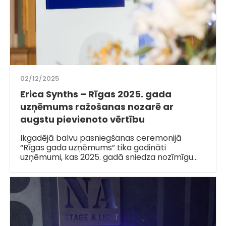
02/12/2025
Erica Synths – Rīgas 2025. gada
uzņēmums ražošanas nozarē ar
augstu pievienoto vērtību
Ikgadējā balvu pasniegšanas ceremonijā
“Rīgas gada uzņēmums” tika godināti
uzņēmumi, kas 2025. gadā sniedza nozīmīgu…