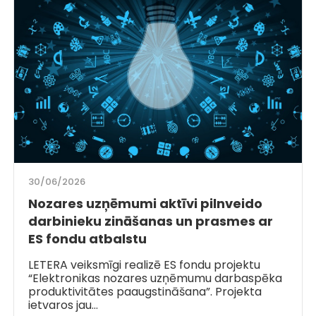
30/06/2026
Nozares uzņēmumi aktīvi pilnveido
darbinieku zināšanas un prasmes ar
ES fondu atbalstu
LETERA veiksmīgi realizē ES fondu projektu
“Elektronikas nozares uzņēmumu darbaspēka
produktivitātes paaugstināšana”. Projekta
ietvaros jau…