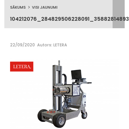
SĀKUMS
VISI JAUNUMI
104212076_284829506228091_3588281489
22/09/2020
Autors: LETERA