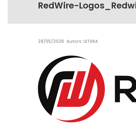
RedWire-Logos_Redwi
28/05/2026
Autors: LETERA