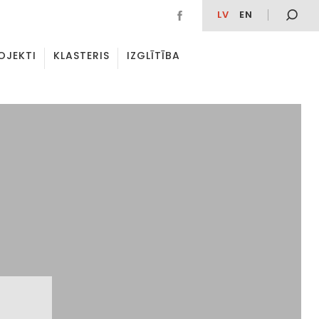
LV
EN
OJEKTI
KLASTERIS
IZGLĪTĪBA